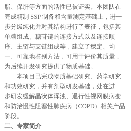
脂、保肝等方面的活性已被证实。本团队在
完成精制 SSP 制备和含量测定基础上，进一
步分级纯化并对其结构进行了表征，包括其
单糖组成、糖苷键的连接方式以及连接顺
序、主链与支链组成等，建立了稳定、均
一、可靠地鉴别方法，可用于评价其质量，
为后续开发研究提供了物质基础。
本项目已完成物质基础研究、药学研究
和功效研究，并有剂型研发基础，处在进一
步研发缓解晶状体浑浊、退行性视网膜病变
和防治慢性阻塞性肺疾病（COPD）相关产品
阶段。
二、专家简介