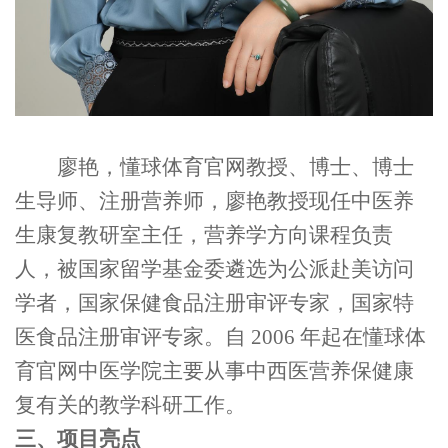
廖艳，懂球体育官网教授、博士、博士
生导师、注册营养师，廖艳教授现任中医养
生康复教研室主任，营养学方向课程负责
人，被国家留学基金委遴选为公派赴美访问
学者，国家保健食品注册审评专家，国家特
医食品注册审评专家。自 2006 年起在懂球体
育官网中医学院主要从事中西医营养保健康
复有关的教学科研工作。
三、项目亮点