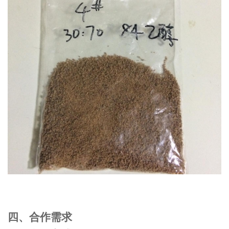
四、合作需求